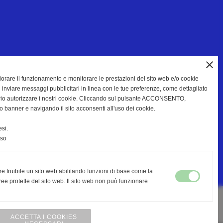
close
gliorare il funzionamento e monitorare le prestazioni del sito web e/o cookie
 inviare messaggi pubblicitari in linea con le tue preferenze, come dettagliato
rio autorizzare i nostri cookie. Cliccando sul pulsante ACCONSENTO,
o banner e navigando il sito acconsenti all'uso dei cookie.
si.
nso
re fruibile un sito web abilitando funzioni di base come la
ee protette del sito web. Il sito web non può funzionare
ACCETTA I COOKIES