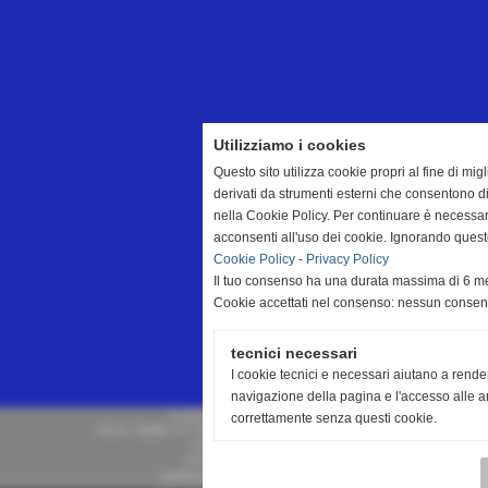
Utilizziamo i cookies
Questo sito utilizza cookie propri al fine di mi
derivati da strumenti esterni che consentono di
nella Cookie Policy. Per continuare è necessa
acconsenti all'uso dei cookie. Ignorando quest
Cookie Policy
-
Privacy Policy
Il tuo consenso ha una durata massima di 6 me
Cookie accettati nel consenso: nessun conse
tecnici necessari
I cookie tecnici e necessari aiutano a rende
navigazione della pagina e l'accesso alle ar
A.S.D. Blu Volley Quarrata
correttamente senza questi cookie.
Via G. Galilei 13 **CAP** 51039 - Quarrata (Pistoia)
P.I. 00513060475
0 Fax 0573/775056
asdbluvolley@asdbluvolley.it